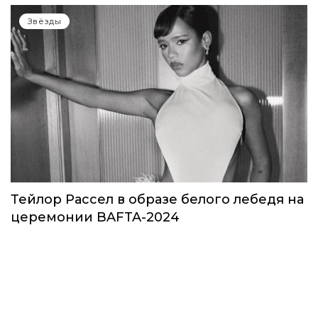
Звезды в космосе: как на самом деле
прошло путешествие Кэти Пэрри
Звёзды