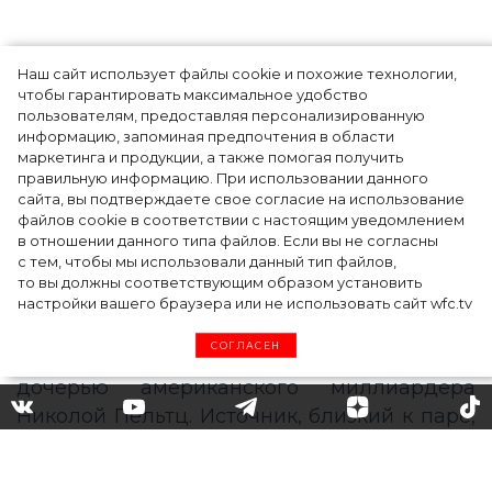
Наш сайт использует файлы cookie и похожие технологии,
чтобы гарантировать максимальное удобство
пользователям, предоставляя персонализированную
информацию, запоминая предпочтения в области
Тейлор Рассел в образе белого лебедя на
маркетинга и продукции, а также помогая получить
церемонии BAFTA-2024
правильную информацию. При использовании данного
сайта, вы подтверждаете свое согласие на использование
файлов cookie в соответствии с настоящим уведомлением
в отношении данного типа файлов. Если вы не согласны
с тем, чтобы мы использовали данный тип файлов,
то вы должны соответствующим образом установить
настройки вашего браузера или не использовать сайт wfc.tv
СОГЛАСЕН
Две церемонии и запрет на
мобильные телефоны: как