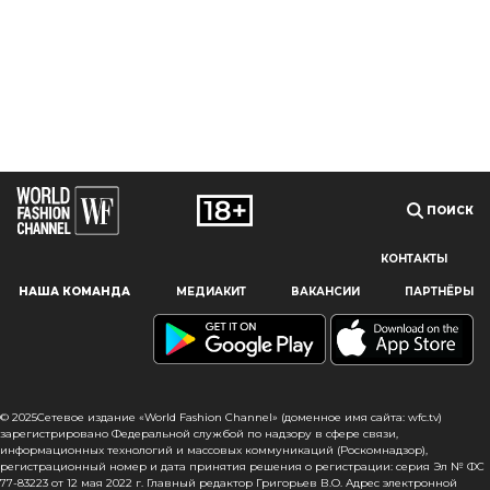
ПОИСК
КОНТАКТЫ
Наш сайт использует файлы cookie и похожие технологии,
НАША КОМАНДА
МЕДИАКИТ
ВАКАНСИИ
ПАРТНЁРЫ
чтобы гарантировать максимальное удобство
пользователям, предоставляя персонализированную
информацию, запоминая предпочтения в области
маркетинга и продукции, а также помогая получить
правильную информацию. При использовании данного
сайта, вы подтверждаете свое согласие на использование
© 2025Сетевое издание «World Fashion Channel» (доменное имя сайта: wfc.tv)
файлов cookie в соответствии с настоящим уведомлением
зарегистрировано Федеральной службой по надзору в сфере связи,
информационных технологий и массовых коммуникаций (Роскомнадзор),
в отношении данного типа файлов. Если вы не согласны
регистрационный номер и дата принятия решения о регистрации: серия Эл № ФС
с тем, чтобы мы использовали данный тип файлов,
77-83223 от 12 мая 2022 г. Главный редактор Григорьев В.О. Адрес электронной