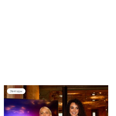
Звёзды