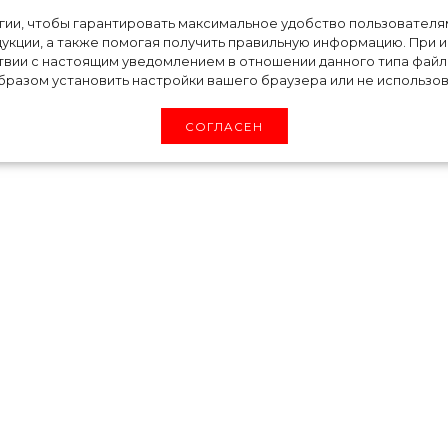
так поступить»:
огии, чтобы гарантировать максимальное удобство пользовате
укции, а также помогая получить правильную информацию. При 
твии с настоящим уведомлением в отношении данного типа файло
еальную причину
разом установить настройки вашего браузера или не использова
СОГЛАСЕН
а, как принц Гарри и Меган Маркл сдела
 планируют отказаться от своих обязанносте
. Однако СМИ продолжают гадать о том, ч
 такой шаг.
 Меган дал интервью журналу People, в кото
. По словам инсайдера, герцог и герцоги
такое решение из-за токсичных отношений