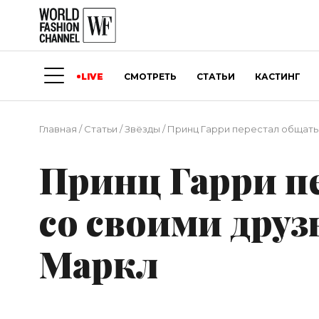
LIVE
СМОТРЕТЬ
СТАТЬИ
КАСТИНГ
Главная
/
Статьи
/
Звёзды
/
Принц Гарри перестал общатьс
Принц Гарри п
со своими друз
Маркл