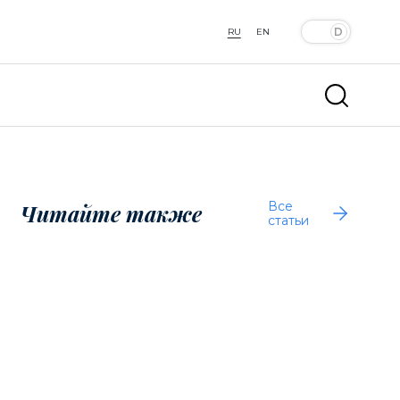
RU
EN
Все
Читайте также
статьи