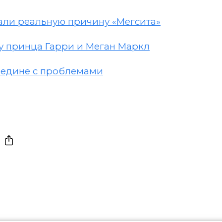
вали реальную причину «Мегсита»
ду принца Гарри и Меган Маркл
аедине с проблемами