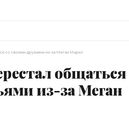
я со своими друзьями из-за Меган Маркл
ерестал общаться
ьями из-за Меган