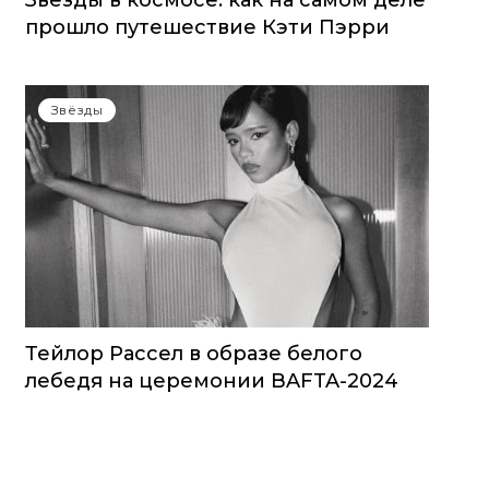
Звезды в космосе: как на самом деле
прошло путешествие Кэти Пэрри
Звёзды
Тейлор Рассел в образе белого
лебедя на церемонии BAFTA-2024