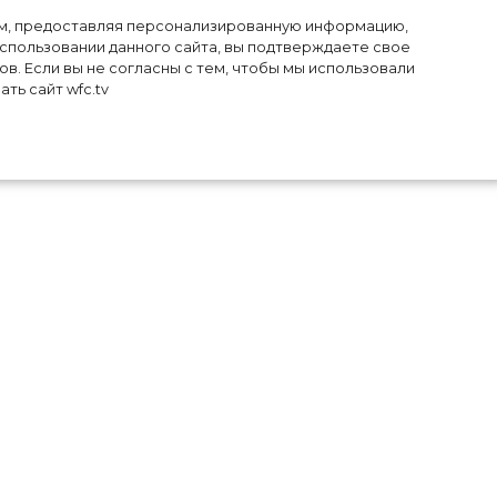
лям, предоставляя персонализированную информацию,
использовании данного сайта, вы подтверждаете свое
в. Если вы не согласны с тем, чтобы мы использовали
ть сайт wfc.tv
ли
й в
то
ром
ня
 в