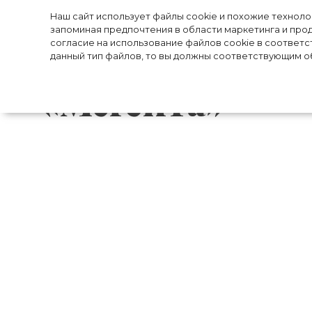
«Их вынудили 
Наш сайт использует файлы cookie и похожие технол
запоминая предпочтения в области маркетинга и прод
согласие на использование файлов cookie в соответс
СМИ назвали р
данный тип файлов, то вы должны соответствующим об
«Мегсита»
Прошла почти неделя с того момент
сенсационное заявление о том, что они
качестве членов королевской семьи
заставило супругов Сассекских пойти на
Вчера один из близких друзей Гарри и
раскрыл реальную причину «Мегсита»
Сассекские были вынуждены принять 