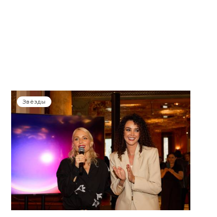
Звёзды