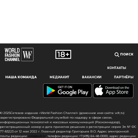
ПОИСК
КОНТАКТЫ
Наш сайт использует файлы cookie и похожие технологии,
НАША КОМАНДА
МЕДИАКИТ
ВАКАНСИИ
ПАРТНЁРЫ
чтобы гарантировать максимальное удобство
пользователям, предоставляя персонализированную
информацию, запоминая предпочтения в области
маркетинга и продукции, а также помогая получить
правильную информацию. При использовании данного
сайта, вы подтверждаете свое согласие на использование
© 2025Сетевое издание «World Fashion Channel» (доменное имя сайта: wfc.tv)
файлов cookie в соответствии с настоящим уведомлением
зарегистрировано Федеральной службой по надзору в сфере связи,
информационных технологий и массовых коммуникаций (Роскомнадзор),
в отношении данного типа файлов. Если вы не согласны
регистрационный номер и дата принятия решения о регистрации: серия Эл № ФС
с тем, чтобы мы использовали данный тип файлов,
77-83223 от 12 мая 2022 г. Главный редактор Григорьев В.О. Адрес электронной
то вы должны соответствующим образом установить
почты редакции:
info@wfc.tv
, телефон редакции: +7(495) 64-48-0000, адрес редакции: