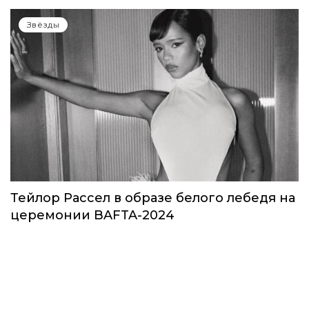
Звезды в космосе: как на самом деле
прошло путешествие Кэти Пэрри
Звёзды