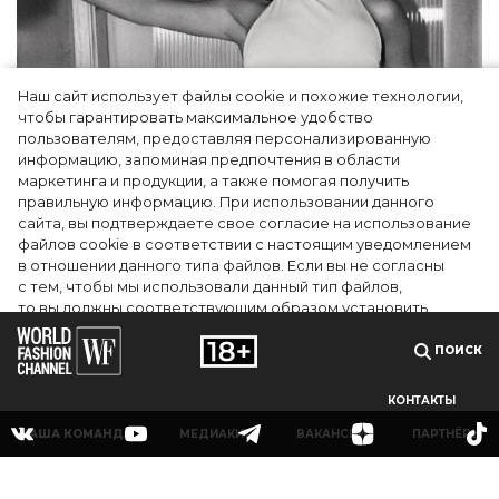
Наш сайт использует файлы cookie и похожие технологии,
чтобы гарантировать максимальное удобство
пользователям, предоставляя персонализированную
информацию, запоминая предпочтения в области
Тейлор Рассел в образе белого лебедя на
маркетинга и продукции, а также помогая получить
церемонии BAFTA-2024
правильную информацию. При использовании данного
сайта, вы подтверждаете свое согласие на использование
файлов cookie в соответствии с настоящим уведомлением
в отношении данного типа файлов. Если вы не согласны
с тем, чтобы мы использовали данный тип файлов,
то вы должны соответствующим образом установить
настройки вашего браузера или не использовать сайт wfc.tv
ПОИСК
СОГЛАСЕН
КОНТАКТЫ
НАША КОМАНДА
МЕДИАКИТ
ВАКАНСИИ
ПАРТНЁРЫ