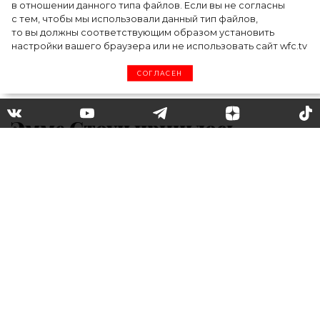
в отношении данного типа файлов. Если вы не согласны
с тем, чтобы мы использовали данный тип файлов,
то вы должны соответствующим образом установить
настройки вашего браузера или не использовать сайт wfc.tv
СОГЛАСЕН
Эмме Стоун пришлось
отложить свадьбу из-за
коронавируса
В декабре прошлого года актриса Эмма
Стоун объявила, что выходит замуж за
своего бойфренда сценариста и режиссера
Дэйва Маккэри, с которым она встречается
около трех лет. Пара долго не разглашала