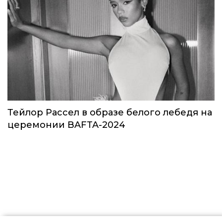
Звезды в космосе: как на самом деле
прошло путешествие Кэти Пэрри
Звёзды