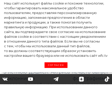
Наш сайт использует файлы cookie и похожие технологии,
чтобы гарантировать максимальное удобство
пользователям, предоставляя персонализированную
информацию, запоминая предпочтения в области
Тейлор Рассел в образе белого лебедя на
маркетинга и продукции, а также помогая получить
церемонии BAFTA-2024
правильную информацию. При использовании данного
сайта, вы подтверждаете свое согласие на использование
файлов cookie в соответствии с настоящим уведомлением
в отношении данного типа файлов. Если вы не согласны
с тем, чтобы мы использовали данный тип файлов,
то вы должны соответствующим образом установить
настройки вашего браузера или не использовать сайт wfc.tv
СОГЛАСЕН
Трогательные кадры: Мила
Йовович показала свою
подросшую младшую дочь