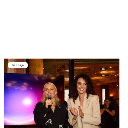
Звёзды