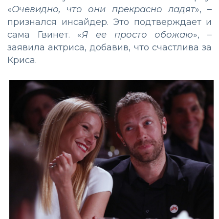
«
Очевидно, что они прекрасно ладят
», –
признался инсайдер. Это подтверждает и
сама Гвинет. «
Я ее просто обожаю
», –
заявила актриса, добавив, что счастлива за
Криса.