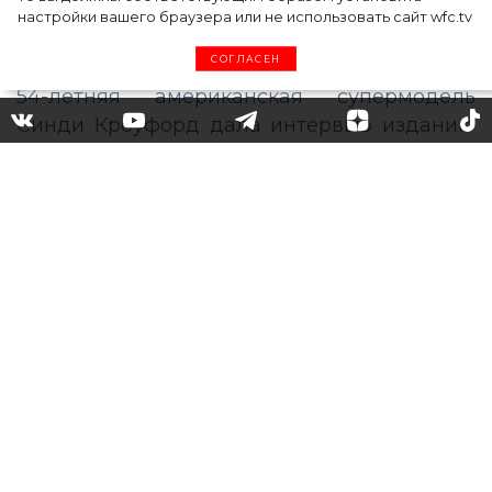
настройки вашего браузера или не использовать сайт wfc.tv
СОГЛАСЕН
«Мне пришлось изменить
систему питания и
тренировок»: Синди
Кроуфорд рассказала, что
помогает ей поддерживать
форму
54-летняя американская супермодель
Синди Кроуфорд дала интервью изданию
Red Magazine, в котором рассказала, как с