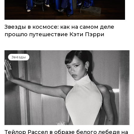
Звезды в космосе: как на самом деле
прошло путешествие Кэти Пэрри
Звёзды
Тейлор Рассел в образе белого лебедя на