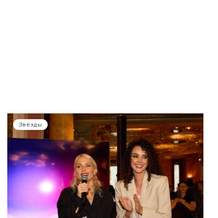
Звёзды