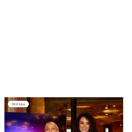
Звёзды