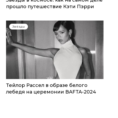
Звезды в космосе: как на самом деле
прошло путешествие Кэти Пэрри
Звёзды
Тейлор Рассел в образе белого
лебедя на церемонии BAFTA-2024