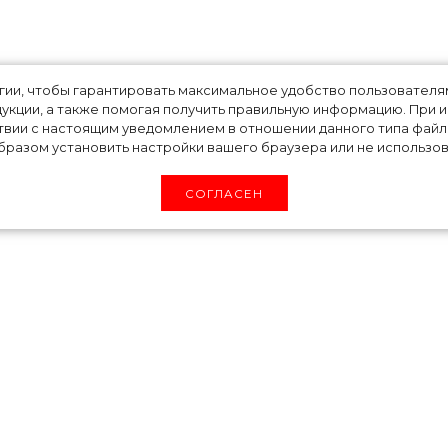
 в Россию со свое
огии, чтобы гарантировать максимальное удобство пользовате
укции, а также помогая получить правильную информацию. При 
твии с настоящим уведомлением в отношении данного типа файло
лужбой». Или не
разом установить настройки вашего браузера или не использова
СОГЛАСЕН
ть в Россию — рэпер давно изъявлял желание
димиром Путиным и провести свою легендарну
я представитель артиста сообщил, что такая
022 год и намечена предварительно на весну-
хотел бы «проводить в России много времени и
анирует расширить свои бизнес-горизонты