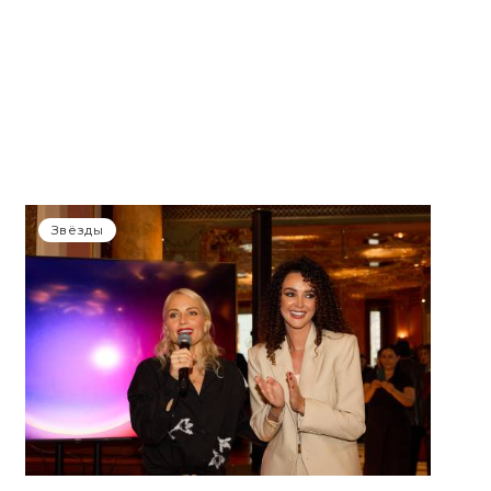
Звёзды