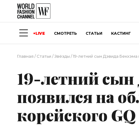
LIVE
СМОТРЕТЬ
СТАТЬИ
КАСТИНГ
Главная
/
Статьи
/
Звёзды
/
19-летний сын Дэвида Бекхэма
19-летний сын
появился на о
корейского GQ