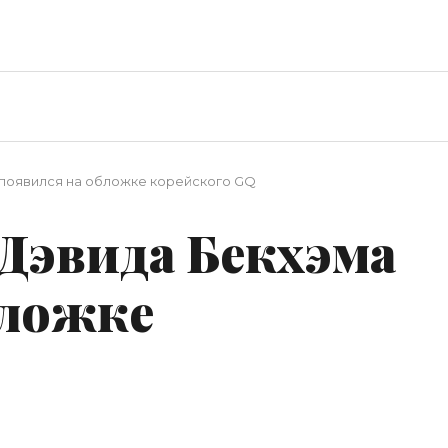
 появился на обложке корейского GQ
 Дэвида Бекхэма
бложке