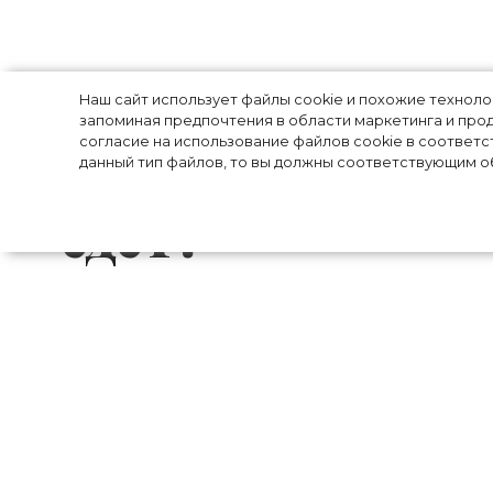
Канье Уэст едет
Наш сайт использует файлы cookie и похожие технол
запоминая предпочтения в области маркетинга и прод
согласие на использование файлов cookie в соответс
«Воскресной с
данный тип файлов, то вы должны соответствующим об
едет?
Канье Уэст наконец-то собрался приеха
встретиться с президентом страны Вла
«Воскресную службу» в столице. 11 январ
поездка действительно в планах Йе на 2
лето. Сам музыкант также сообщил, что 
сделать её вторым домом». Здесь он пл