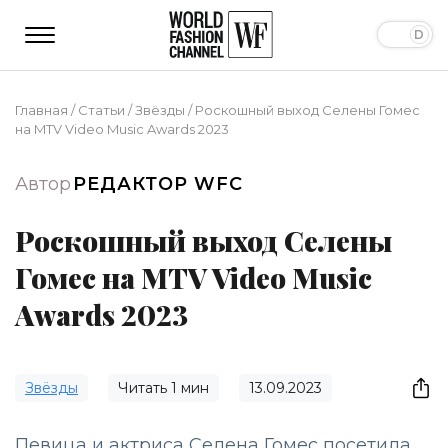
Главная
/
Статьи
/
Звёзды
/
Роскошный выход Селены Гомес
на MTV Video Music Awards 2023
Автор
РЕДАКТОР WFC
Роскошный выход Селены
Гомес на MTV Video Music
Awards 2023
Звёзды
Читать
1
мин
13.09.2023
Певица и актриса Селена Гомес посетила