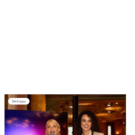
Звёзды