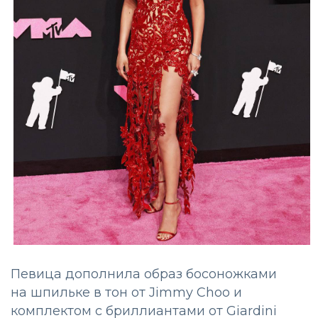
Певица дополнила образ босоножками
на шпильке в тон от Jimmy Choo и
комплектом с бриллиантами от Giardini