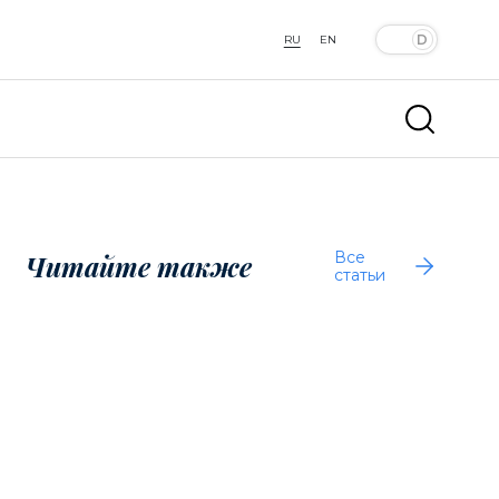
RU
EN
Все
Читайте также
статьи