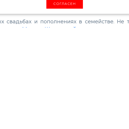
СОГЛАСЕН
ых свадьбах и пополнениях в семействе. Не 
исистки Марии Шараповой
, как сегодня ст
н Илья Авербух и актриса Лиза Арзамасо
жном событии в своей жизни они сообщили
ковое видео с церемонии росписи в ЗАГСе
оен!».