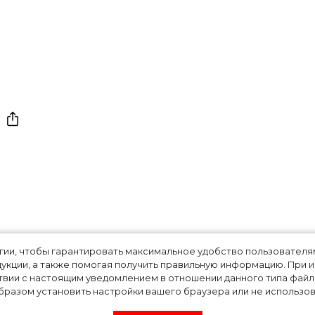
рзамасова и Илья
огии, чтобы гарантировать максимальное удобство пользовате
укции, а также помогая получить правильную информацию. При 
твии с настоящим уведомлением в отношении данного типа файло
ились
разом установить настройки вашего браузера или не использова