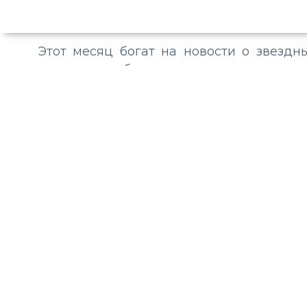
Этот месяц богат на новости о звездн
давно мы обсуждали
помолвку тенн
известно, что российский спортсме
официально поженились. О столь ва
помощью *******а, разместив одина
трогательной подписью: «Маршрут постр