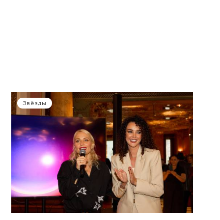
Звёзды