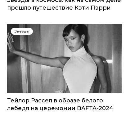
Звезды в космосе: как на самом деле
прошло путешествие Кэти Пэрри
Звёзды
Тейлор Рассел в образе белого
лебедя на церемонии BAFTA-2024