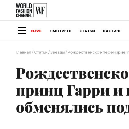
LIVE
СМОТРЕТЬ
СТАТЬИ
КАСТИНГ
Главная
/
Статьи
/
Звёзды
/
Рождественское перемирие: п
Рождественско
принц Гарри и
обменялись по