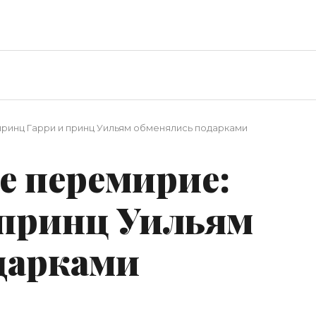
ринц Гарри и принц Уильям обменялись подарками
е перемирие:
 принц Уильям
дарками