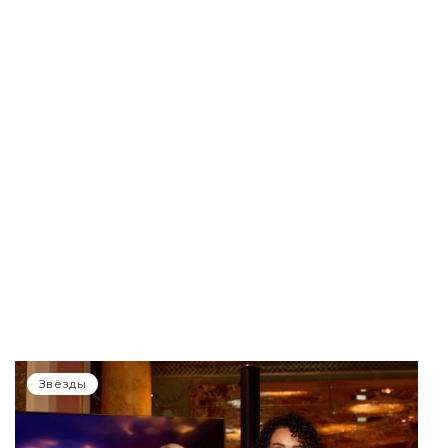
Звёзды