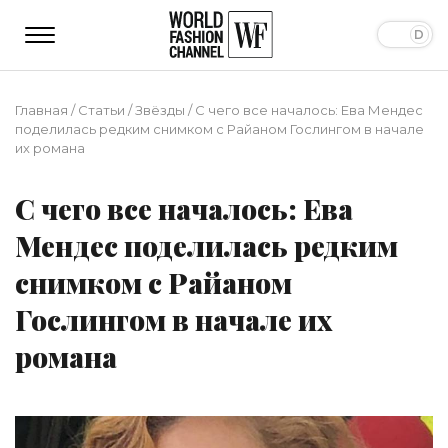
Главная
/
Статьи
/
Звёзды
/
С чего все началось: Ева Мендес
поделилась редким снимком с Райаном Гослингом в начале
их романа
С чего все началось: Ева
Мендес поделилась редким
снимком с Райаном
Гослингом в начале их
романа