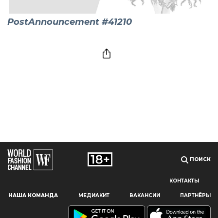
PostAnnouncement #41210
ПОИСК
КОНТАКТЫ
Наш сайт использует файлы cookie и похожие технологии,
НАША КОМАНДА
МЕДИАКИТ
ВАКАНСИИ
ПАРТНЁРЫ
чтобы гарантировать максимальное удобство
пользователям, предоставляя персонализированную