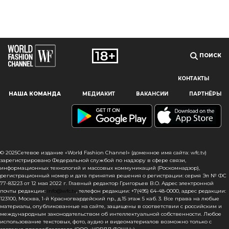
ПОИСК
КОНТАКТЫ
Наш сайт использует файлы cookie и похожие технологии,
НАША КОМАНДА
МЕДИАКИТ
ВАКАНСИИ
ПАРТНЁРЫ
чтобы гарантировать максимальное удобство
пользователям, предоставляя персонализированную
информацию, запоминая предпочтения в области
маркетинга и продукции, а также помогая получить
правильную информацию. При использовании данного
сайта, вы подтверждаете свое согласие на использование
© 2025Сетевое издание «World Fashion Channel» (доменное имя сайта: wfc.tv)
файлов cookie в соответствии с настоящим уведомлением
зарегистрировано Федеральной службой по надзору в сфере связи,
информационных технологий и массовых коммуникаций (Роскомнадзор),
в отношении данного типа файлов. Если вы не согласны
регистрационный номер и дата принятия решения о регистрации: серия Эл № ФС
с тем, чтобы мы использовали данный тип файлов,
77-83223 от 12 мая 2022 г. Главный редактор Григорьев В.О. Адрес электронной
то вы должны соответствующим образом установить
почты редакции:
info@wfc.tv
, телефон редакции: +7(495) 64-48-0000, адрес редакции:
123100, Москва, 1-й Красногвардейский пр., д.15 этаж 5 каб. 3. Все права на любые
настройки вашего браузера или не использовать сайт wfc.tv
материалы, опубликованные на сайте, защищены в соответствии с российским и
международным законодательством об интеллектуальной собственности. Любое
СОГЛАСЕН
использование текстовых, фото, аудио и видеоматериалов возможно только с