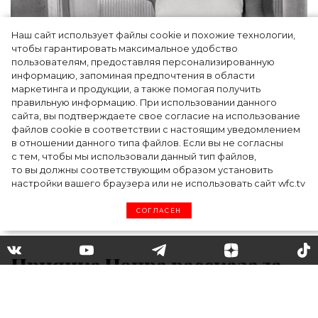
Наш сайт использует файлы cookie и похожие технологии,
чтобы гарантировать максимальное удобство
пользователям, предоставляя персонализированную
информацию, запоминая предпочтения в области
Тейлор Рассел в образе белого лебедя на
маркетинга и продукции, а также помогая получить
церемонии BAFTA-2024
правильную информацию. При использовании данного
сайта, вы подтверждаете свое согласие на использование
файлов cookie в соответствии с настоящим уведомлением
в отношении данного типа файлов. Если вы не согласны
с тем, чтобы мы использовали данный тип файлов,
то вы должны соответствующим образом установить
настройки вашего браузера или не использовать сайт wfc.tv
СОГЛАСЕН
Приянка Чопра рассказала,
как ее чуть не выгнали со
съемок после просьбы