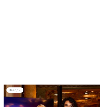
Звёзды