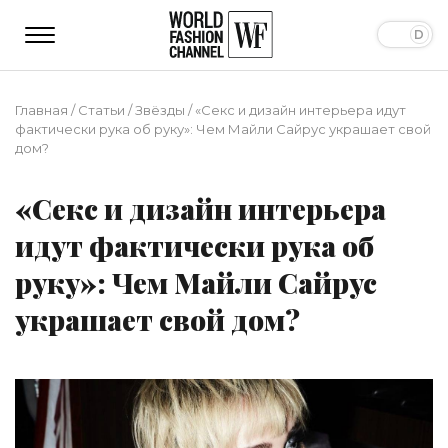
Главная
/
Статьи
/
Звёзды
/
«Секс и дизайн интерьера идут
фактически рука об руку»: Чем Майли Сайрус украшает свой
дом?
«Секс и дизайн интерьера
идут фактически рука об
руку»: Чем Майли Сайрус
украшает свой дом?