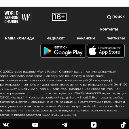
ПОИСК
КОНТАКТЫ
Наш сайт использует файлы cookie и похожие технологии,
НАША КОМАНДА
МЕДИАКИТ
ВАКАНСИИ
ПАРТНЁРЫ
чтобы гарантировать максимальное удобство
пользователям, предоставляя персонализированную
информацию, запоминая предпочтения в области
маркетинга и продукции, а также помогая получить
правильную информацию. При использовании данного
сайта, вы подтверждаете свое согласие на использование
© 2025Сетевое издание «World Fashion Channel» (доменное имя сайта: wfc.tv)
файлов cookie в соответствии с настоящим уведомлением
зарегистрировано Федеральной службой по надзору в сфере связи,
информационных технологий и массовых коммуникаций (Роскомнадзор),
в отношении данного типа файлов. Если вы не согласны
регистрационный номер и дата принятия решения о регистрации: серия Эл № ФС
с тем, чтобы мы использовали данный тип файлов,
77-83223 от 12 мая 2022 г. Главный редактор Григорьев В.О. Адрес электронной
то вы должны соответствующим образом установить
почты редакции:
info@wfc.tv
, телефон редакции: +7(495) 64-48-0000, адрес редакции:
123100, Москва, 1-й Красногвардейский пр., д.15 этаж 5 каб. 3. Все права на любые
настройки вашего браузера или не использовать сайт wfc.tv
материалы, опубликованные на сайте, защищены в соответствии с российским и
международным законодательством об интеллектуальной собственности. Любое
СОГЛАСЕН
использование текстовых, фото, аудио и видеоматериалов возможно только с
согласия правообладателя (ООО «УОРЛД ФЭШН»).