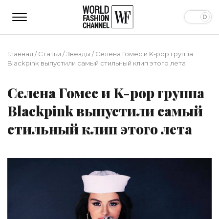
Главная
/
Статьи
/
Звёзды
/
Селена Гомес и K-pop группа
Blackpink выпустили самый стильный клип этого лета
Селена Гомес и K-pop группа
Blackpink выпустили самый
стильный клип этого лета