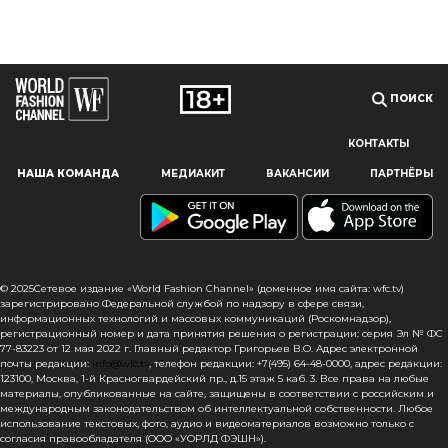
ПОИСК
КОНТАКТЫ
Наш сайт использует файлы cookie и похожие технологии,
НАША КОМАНДА
МЕДИАКИТ
ВАКАНСИИ
ПАРТНЁРЫ
чтобы гарантировать максимальное удобство
пользователям, предоставляя персонализированную
информацию, запоминая предпочтения в области
маркетинга и продукции, а также помогая получить
правильную информацию. При использовании данного
сайта, вы подтверждаете свое согласие на использование
© 2025Сетевое издание «World Fashion Channel» (доменное имя сайта: wfc.tv)
файлов cookie в соответствии с настоящим уведомлением
зарегистрировано Федеральной службой по надзору в сфере связи,
информационных технологий и массовых коммуникаций (Роскомнадзор),
в отношении данного типа файлов. Если вы не согласны
регистрационный номер и дата принятия решения о регистрации: серия Эл № ФС
с тем, чтобы мы использовали данный тип файлов,
77-83223 от 12 мая 2022 г. Главный редактор Григорьев В.О. Адрес электронной
то вы должны соответствующим образом установить
почты редакции:
info@wfc.tv
, телефон редакции: +7(495) 64-48-0000, адрес редакции:
123100, Москва, 1-й Красногвардейский пр., д.15 этаж 5 каб. 3. Все права на любые
настройки вашего браузера или не использовать сайт wfc.tv
материалы, опубликованные на сайте, защищены в соответствии с российским и
международным законодательством об интеллектуальной собственности. Любое
СОГЛАСЕН
использование текстовых, фото, аудио и видеоматериалов возможно только с
согласия правообладателя (ООО «УОРЛД ФЭШН»).