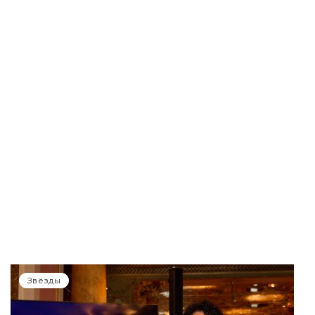
Звёзды