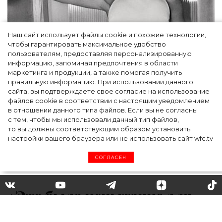
Наш сайт использует файлы cookie и похожие технологии,
чтобы гарантировать максимальное удобство
пользователям, предоставляя персонализированную
информацию, запоминая предпочтения в области
Тейлор Рассел в образе белого лебедя на
маркетинга и продукции, а также помогая получить
церемонии BAFTA-2024
правильную информацию. При использовании данного
сайта, вы подтверждаете свое согласие на использование
файлов cookie в соответствии с настоящим уведомлением
в отношении данного типа файлов. Если вы не согласны
с тем, чтобы мы использовали данный тип файлов,
то вы должны соответствующим образом установить
настройки вашего браузера или не использовать сайт wfc.tv
СОГЛАСЕН
«Это было испытание для
нашего брака»: Амаль Клуни