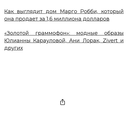
Как выглядит дом Марго Робби, который
она продает за 1,6 миллиона долларов
«Золотой граммофон»: модные образы
Юлианны Карауловой, Ани Лорак, Zivert и
других