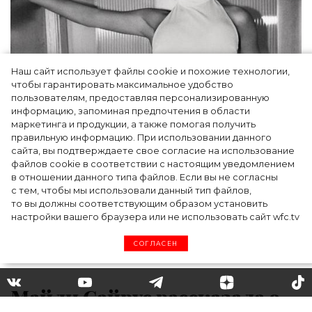
Наш сайт использует файлы cookie и похожие технологии,
чтобы гарантировать максимальное удобство
пользователям, предоставляя персонализированную
информацию, запоминая предпочтения в области
Тейлор Рассел в образе белого лебедя на
маркетинга и продукции, а также помогая получить
церемонии BAFTA-2024
правильную информацию. При использовании данного
сайта, вы подтверждаете свое согласие на использование
файлов cookie в соответствии с настоящим уведомлением
в отношении данного типа файлов. Если вы не согласны
с тем, чтобы мы использовали данный тип файлов,
то вы должны соответствующим образом установить
настройки вашего браузера или не использовать сайт wfc.tv
СОГЛАСЕН
Майли Сайрус рассказала о