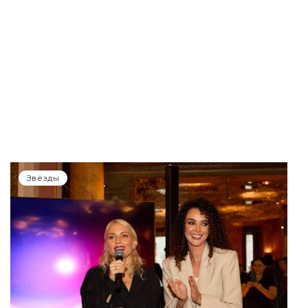
Звёзды