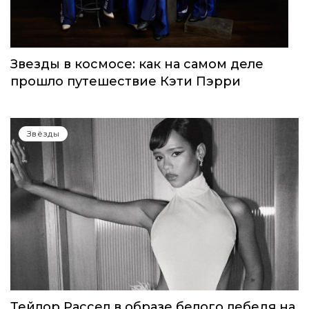
Звезды в космосе: как на самом деле
прошло путешествие Кэти Пэрри
Звёзды
Тейлор Рассел в образе белого лебедя на