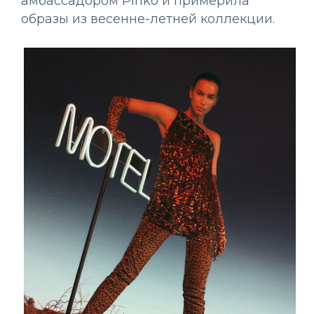
амбассадором Pinko и примерила
образы из весенне-летней коллекции.