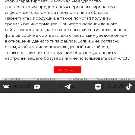
чтобы гарантировать максимальное удобство
пользователям, предоставляя персонализированную
информацию, запоминая предпочтения в области
Тейлор Рассел в образе белого лебедя на
маркетинга и продукции, а также помогая получить
церемонии BAFTA-2024
правильную информацию. При использовании данного
сайта, вы подтверждаете свое согласие на использование
файлов cookie в соответствии с настоящим уведомлением
в отношении данного типа файлов. Если вы не согласны
с тем, чтобы мы использовали данный тип файлов,
то вы должны соответствующим образом установить
настройки вашего браузера или не использовать сайт wfc.tv
СОГЛАСЕН
Мила Кунис и Эштон Кутчер
снялись в ролике для
Суперкубка 2021