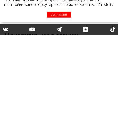
настройки вашего браузера или не использовать сайт wfc.tv
СОГЛАСЕН
Подушка-челлендж
захватил мир: Хэлли Берри,
Нюша и другие приняли
участие в инста-флешмобе
Необычный челлендж с подушкой, в
котором уже
приняли участие многие
знаменитости
, набирает все большую
популярность в социальных сетях. Правила
флешмоба просты: модницы по всему миру
превращают спальные подушки в