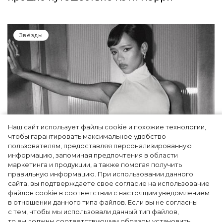
Звёзды
Наш сайт использует файлы cookie и похожие технологии,
чтобы гарантировать максимальное удобство
пользователям, предоставляя персонализированную
информацию, запоминая предпочтения в области
Тейлор Рассел в образе белого лебедя на
маркетинга и продукции, а также помогая получить
церемонии BAFTA-2024
правильную информацию. При использовании данного
сайта, вы подтверждаете свое согласие на использование
файлов cookie в соответствии с настоящим уведомлением
в отношении данного типа файлов. Если вы не согласны
с тем, чтобы мы использовали данный тип файлов,
то вы должны соответствующим образом установить