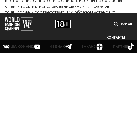
в отношении данного типа файлов. Если вы не согласны
с тем, чтобы мы использовали данный тип файлов,
то вы должны соответствующим образом установить
настройки вашего браузера или не использовать сайт wfc.tv
ПОИСК
СОГЛАСЕН
КОНТАКТЫ
НАША КОМАНДА
МЕДИАКИТ
ВАКАНСИИ
ПАРТНЁРЫ
© 2025Сетевое издание «World Fashion Channel» (доменное имя сайта: wfc.tv)
зарегистрировано Федеральной службой по надзору в сфере связи,
информационных технологий и массовых коммуникаций (Роскомнадзор),
регистрационный номер и дата принятия решения о регистрации: серия Эл № ФС
77-83223 от 12 мая 2022 г. Главный редактор Григорьев В.О. Адрес электронной
почты редакции:
info@wfc.tv
, телефон редакции: +7(495) 64-48-0000, адрес редакции:
123100, Москва, 1-й Красногвардейский пр., д.15 этаж 5 каб. 3. Все права на любые
материалы, опубликованные на сайте, защищены в соответствии с российским и
международным законодательством об интеллектуальной собственности. Любое
использование текстовых, фото, аудио и видеоматериалов возможно только с
согласия правообладателя (ООО «УОРЛД ФЭШН»).