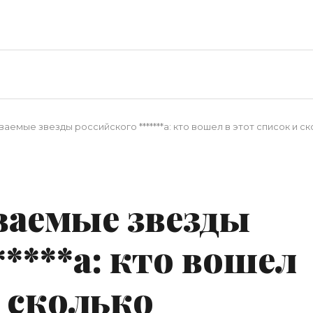
емые звезды российского *******а: кто вошел в этот список и с
е
аемые звезды
*****а: кто вошел
и сколько