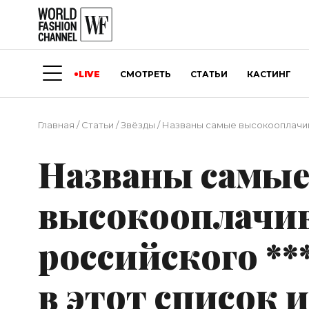
LIVE
СМОТРЕТЬ
СТАТЬИ
КАСТИНГ
Главная
/
Статьи
/
Звёзды
/
Названы самые высокооплачива
Названы самы
высокооплачив
российского **
в этот список 