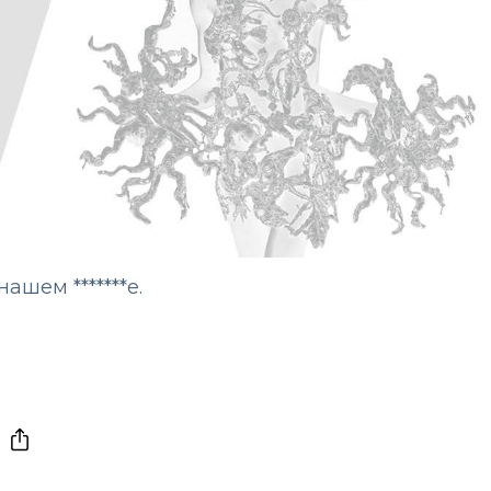
в нашем
*******е.