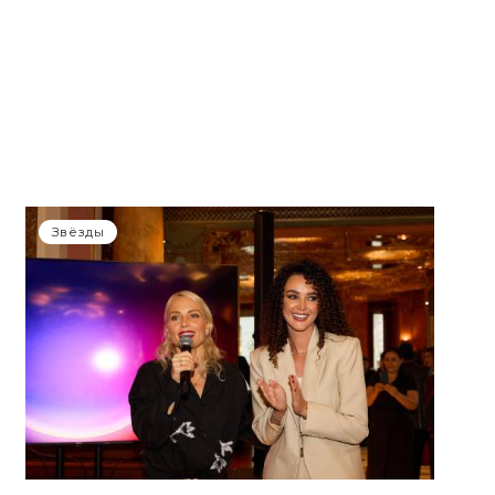
Звёзды