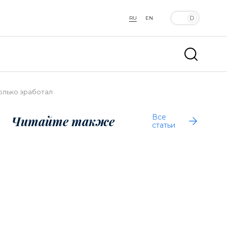
RU
EN
колько зработал
Все
Читайте также
статьи