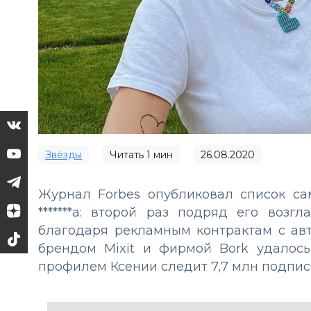
Звёзды
Читать
1
мин
26.08.2020
Журнал Forbes опубликовал список са
*******а: второй раз подряд его возг
благодаря рекламным контрактам с ав
брендом Mixit и фирмой Bork удалось
профилем Ксении следит 7,7 млн подписч