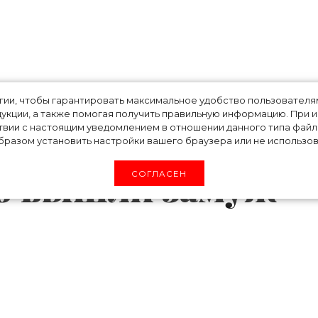
 Рэйчел Вайс и
огии, чтобы гарантировать максимальное удобство пользовате
укции, а также помогая получить правильную информацию. При 
твии с настоящим уведомлением в отношении данного типа файло
 Голливуда,
разом установить настройки вашего браузера или не использова
о вышли замуж
СОГЛАСЕН
решиться сыграть свадьбу
со своим избранни
аке. Мы решили вспомнить голливудских актр
 только после 35 лет.