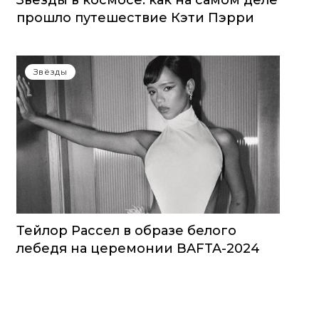
Звезды в космосе: как на самом деле
прошло путешествие Кэти Пэрри
Звёзды
Тейлор Рассел в образе белого
лебедя на церемонии BAFTA-2024