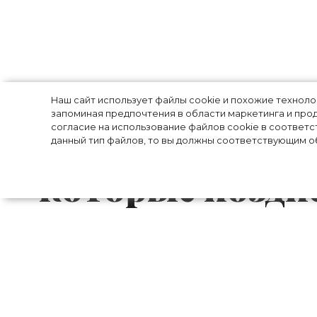
Пенелопа Крус,
Наш сайт использует файлы cookie и похожие технол
запоминая предпочтения в области маркетинга и прод
согласие на использование файлов cookie в соответс
другие актрисы
данный тип файлов, то вы должны соответствующим об
которые поздн
Многие знаменитости годами не могут 
и предпочитают жить в гражданском бр
которые набрались смелости сказать «да»