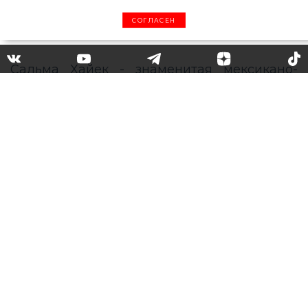
СОГЛАСЕН
«Я боролась с этим и
победила»: Сальма Хайек
рассказала, что ей
гарантировали провал в
киноиндустрии и что она
никогда не добьется успеха
как мексиканская актриса
Сальма Хайек - знаменитая мексикано-
американская актриса, более известная по