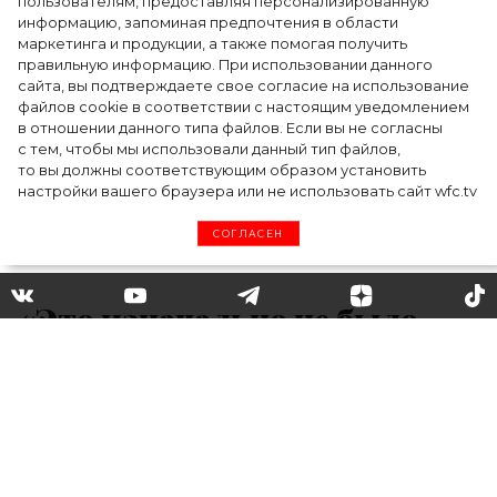
пользователям, предоставляя персонализированную
информацию, запоминая предпочтения в области
Тейлор Рассел в образе белого лебедя на
маркетинга и продукции, а также помогая получить
церемонии BAFTA-2024
правильную информацию. При использовании данного
сайта, вы подтверждаете свое согласие на использование
файлов cookie в соответствии с настоящим уведомлением
в отношении данного типа файлов. Если вы не согласны
с тем, чтобы мы использовали данный тип файлов,
то вы должны соответствующим образом установить
настройки вашего браузера или не использовать сайт wfc.tv
СОГЛАСЕН
«Это изначально не было
чем-то серьезным»: почему
Брэд Питт расстался с
моделью Николь
Потуральски