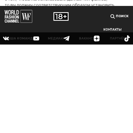
то вы должны соответствующим образом установить
настройки вашего браузера или не использовать сайт wfc.tv
ПОИСК
СОГЛАСЕН
КОНТАКТЫ
НАША КОМАНДА
МЕДИАКИТ
ВАКАНСИИ
ПАРТНЁРЫ
© 2025Сетевое издание «World Fashion Channel» (доменное имя сайта: wfc.tv)
зарегистрировано Федеральной службой по надзору в сфере связи,
информационных технологий и массовых коммуникаций (Роскомнадзор),
регистрационный номер и дата принятия решения о регистрации: серия Эл № ФС
77-83223 от 12 мая 2022 г. Главный редактор Григорьев В.О. Адрес электронной
почты редакции:
info@wfc.tv
, телефон редакции: +7(495) 64-48-0000, адрес редакции:
123100, Москва, 1-й Красногвардейский пр., д.15 этаж 5 каб. 3. Все права на любые
материалы, опубликованные на сайте, защищены в соответствии с российским и
международным законодательством об интеллектуальной собственности. Любое
использование текстовых, фото, аудио и видеоматериалов возможно только с
согласия правообладателя (ООО «УОРЛД ФЭШН»).