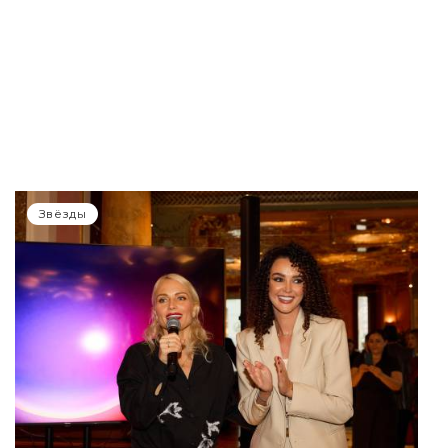
Звёзды