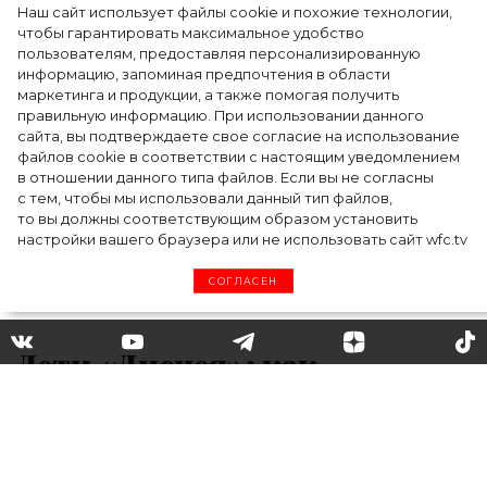
Наш сайт использует файлы cookie и похожие технологии,
чтобы гарантировать максимальное удобство
пользователям, предоставляя персонализированную
информацию, запоминая предпочтения в области
Тейлор Рассел в образе белого лебедя на
маркетинга и продукции, а также помогая получить
церемонии BAFTA-2024
правильную информацию. При использовании данного
сайта, вы подтверждаете свое согласие на использование
файлов cookie в соответствии с настоящим уведомлением
в отношении данного типа файлов. Если вы не согласны
с тем, чтобы мы использовали данный тип файлов,
то вы должны соответствующим образом установить
настройки вашего браузера или не использовать сайт wfc.tv
СОГЛАСЕН
Дети «Диснея»: как
изменились Зендая, Селена
Гомес, Майли Сайрус и
другие юные звезды студии