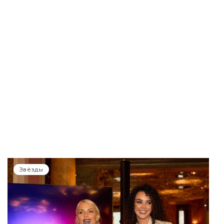
Звёзды