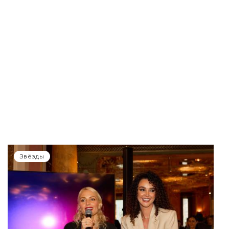
Звёзды