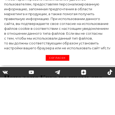
пользователям, предоставляя персонализированную
информацию, запоминая предпочтения в области
Тейлор Рассел в образе белого лебедя на
маркетинга и продукции, а также помогая получить
церемонии BAFTA-2024
правильную информацию. При использовании данного
сайта, вы подтверждаете свое согласие на использование
файлов cookie в соответствии с настоящим уведомлением
в отношении данного типа файлов. Если вы не согласны
с тем, чтобы мы использовали данный тип файлов,
то вы должны соответствующим образом установить
настройки вашего браузера или не использовать сайт wfc.tv
СОГЛАСЕН
Пенелопа Крус на премьере
«Аферы в Майями»
В среду в Париже состоялись не только
модные показы известных дизайнеров, но