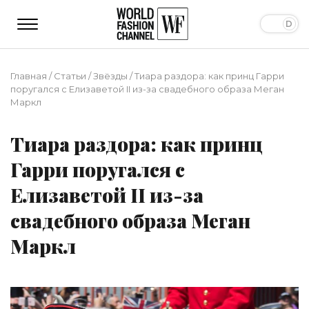
Главная
/
Статьи
/
Звёзды
/
Тиара раздора: как принц Гарри
поругался с Елизаветой II из-за свадебного образа Меган
Маркл
Тиара раздора: как принц
Гарри поругался с
Елизаветой II из-за
свадебного образа Меган
Маркл