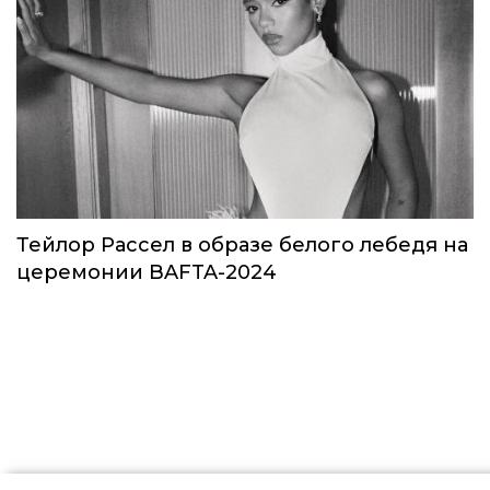
Звезды в космосе: как на самом деле
прошло путешествие Кэти Пэрри
Звёзды