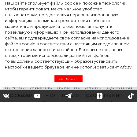
Наш сайт использует файлы cookie и похожие технологии,
чтобы гарантировать максимальное удобство
пользователям, предоставляя персонализированную
информацию, запоминая предпочтения в области
Тейлор Рассел в образе белого лебедя на
маркетинга и продукции, а также помогая получить
церемонии BAFTA-2024
правильную информацию. При использовании данного
сайта, вы подтверждаете свое согласие на использование
файлов cookie в соответствии с настоящим уведомлением
в отношении данного типа файлов. Если вы не согласны
с тем, чтобы мы использовали данный тип файлов,
то вы должны соответствующим образом установить
настройки вашего браузера или не использовать сайт wfc.tv
СОГЛАСЕН
«Всегда буду одна»: Селена
Гомес боится, что больше не
сможет найти любовь