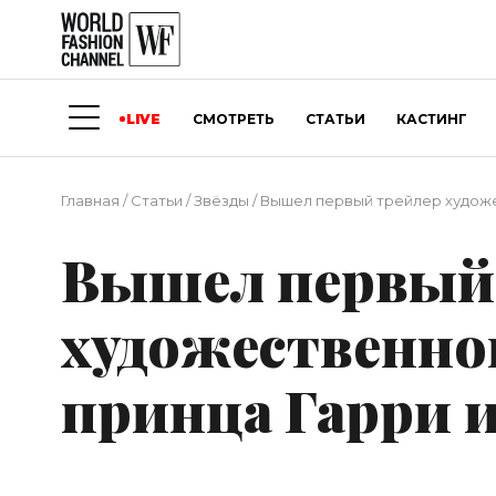
LIVE
СМОТРЕТЬ
СТАТЬИ
КАСТИНГ
Главная
/
Статьи
/
Звёзды
/
Вышел первый трейлер художе
Вышел первый
художественно
принца Гарри 