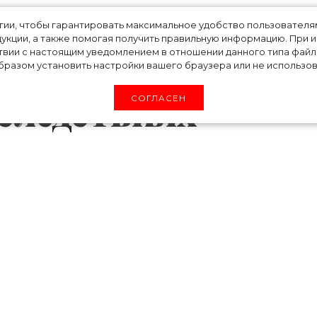
рит об этом»:
огии, чтобы гарантировать максимальное удобство пользовате
укции, а также помогая получить правильную информацию. При 
твии с настоящим уведомлением в отношении данного типа файло
откровенно
разом установить настройки вашего браузера или не использова
оследствиях
СОГЛАСЕН
триса и звезда фильма «Фрида» Сальма Ха
 Red Table Talk. В разговоре с ведущими Ха
 менопаузы и о том, как менялась ее фигура
к часто звучали обвинения в том, что актр