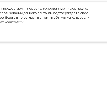
лям, предоставляя персонализированную информацию,
использовании данного сайта, вы подтверждаете свое
в. Если вы не согласны с тем, чтобы мы использовали
ть сайт wfc.tv
йек
йек
 на
иса