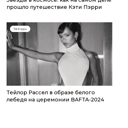
Звезды в космосе: как на самом деле
прошло путешествие Кэти Пэрри
Звёзды
Тейлор Рассел в образе белого
лебедя на церемонии BAFTA-2024