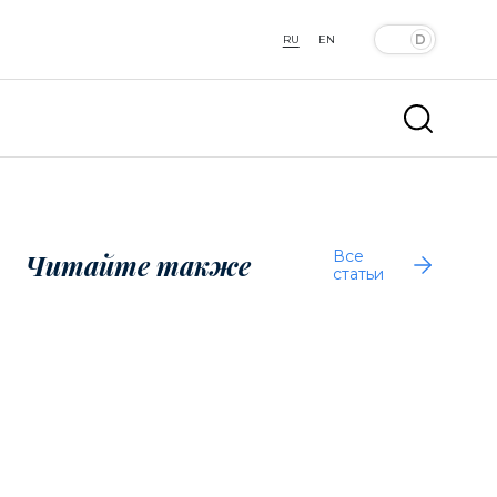
RU
EN
Все
Читайте также
статьи