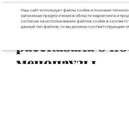
«Никто не гово
Наш сайт использует файлы cookie и похожие технол
запоминая предпочтения в области маркетинга и прод
согласие на использование файлов cookie в соответс
Сальма Хайек 
данный тип файлов, то вы должны соответствующим об
рассказала о п
менопаузы
54-летняя мексикано-американская ак
стала гостьей нового эпизода ток-шоу
откровенно рассказала о последствиях
протяжении жизни.
В последние годы в адрес Сальмы Хайе