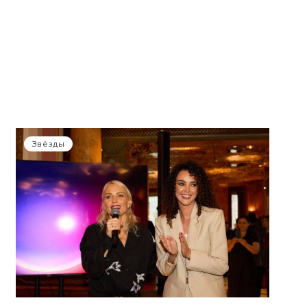
Звёзды