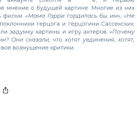
аккаунте Lifetime в *******е, и первые
ое мнение о будущей картине. Многие из них
 фильм. «
Мама Гарри гордилась бы им
», «
Не
 поклонники герцога и герцогини Сассекских.
ли задумку картины и игру актеров. «
Почему
? Они сказали, что хотят уединения, хотят,
 свое возмущение критики.