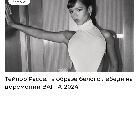
Звезды в космосе: как на самом деле
прошло путешествие Кэти Пэрри
Звёзды