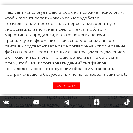
Наш сайт использует файлы cookie и похожие технологии,
чтобы гарантировать максимальное удобство
пользователям, предоставляя персонализированную
информацию, запоминая предпочтения в области
Тейлор Рассел в образе белого лебедя на
маркетинга и продукции, а также помогая получить
церемонии BAFTA-2024
правильную информацию. При использовании данного
сайта, вы подтверждаете свое согласие на использование
файлов cookie в соответствии с настоящим уведомлением
в отношении данного типа файлов. Если вы не согласны
с тем, чтобы мы использовали данный тип файлов,
то вы должны соответствующим образом установить
настройки вашего браузера или не использовать сайт wfc.tv
СОГЛАСЕН
Настольные игры и
просмотр мультфильмов:
как знаменитости проводят