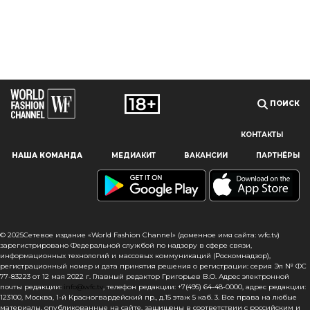
ПОИСК
КОНТАКТЫ
Наш сайт использует файлы cookie и похожие технологии,
НАША КОМАНДА
МЕДИАКИТ
ВАКАНСИИ
ПАРТНЁРЫ
чтобы гарантировать максимальное удобство
пользователям, предоставляя персонализированную
информацию, запоминая предпочтения в области
маркетинга и продукции, а также помогая получить
правильную информацию. При использовании данного
сайта, вы подтверждаете свое согласие на использование
© 2025Сетевое издание «World Fashion Channel» (доменное имя сайта: wfc.tv)
файлов cookie в соответствии с настоящим уведомлением
зарегистрировано Федеральной службой по надзору в сфере связи,
информационных технологий и массовых коммуникаций (Роскомнадзор),
в отношении данного типа файлов. Если вы не согласны
регистрационный номер и дата принятия решения о регистрации: серия Эл № ФС
с тем, чтобы мы использовали данный тип файлов,
77-83223 от 12 мая 2022 г. Главный редактор Григорьев В.О. Адрес электронной
то вы должны соответствующим образом установить
почты редакции:
info@wfc.tv
, телефон редакции: +7(495) 64-48-0000, адрес редакции:
123100, Москва, 1-й Красногвардейский пр., д.15 этаж 5 каб. 3. Все права на любые
настройки вашего браузера или не использовать сайт wfc.tv
материалы, опубликованные на сайте, защищены в соответствии с российским и