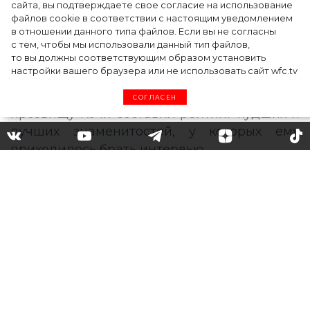
сайта, вы подтверждаете свое согласие на использование
файлов cookie в соответствии с настоящим уведомлением
в отношении данного типа файлов. Если вы не согласны
с тем, чтобы мы использовали данный тип файлов,
то вы должны соответствующим образом установить
настройки вашего браузера или не использовать сайт wfc.tv
СОГЛАСЕН
Кэти Перри, Джастин Бибер
и другие: кто вошел в
рейтинг худших и лучших
звезд, по версии
телеведущего Дэвида Коха
Популярный телеведущий Дэвид Кох по