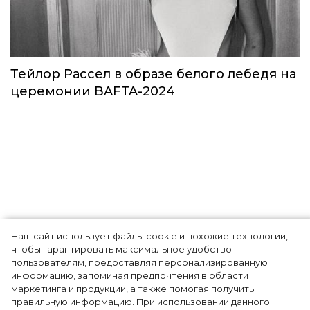
Звезды в космосе: как на самом деле
прошло путешествие Кэти Пэрри
Звёзды
Наш сайт использует файлы cookie и похожие технологии,
чтобы гарантировать максимальное удобство
пользователям, предоставляя персонализированную
информацию, запоминая предпочтения в области
Тейлор Рассел в образе белого лебедя на
маркетинга и продукции, а также помогая получить
церемонии BAFTA-2024
правильную информацию. При использовании данного