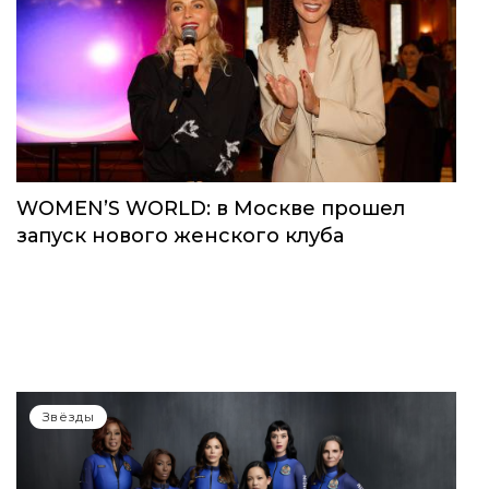
Звёзды