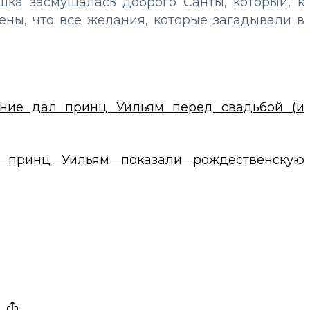
шка засмущалась доброго Санты, который, к
ены, что все желания, которые загадывали в
ание дал принц Уильям перед свадьбой (и
 принц Уильям показали рождественскую