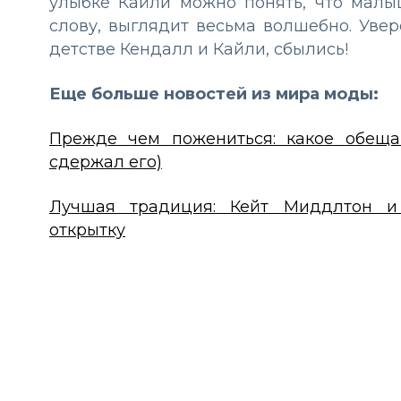
улыбке Кайли можно понять, что малы
слову, выглядит весьма волшебно. Увер
детстве Кендалл и Кайли, сбылись!
Еще больше новостей из мира моды:
Прежде чем пожениться: какое обещ
сдержал его)
Лучшая традиция: Кейт Миддлтон и
открытку