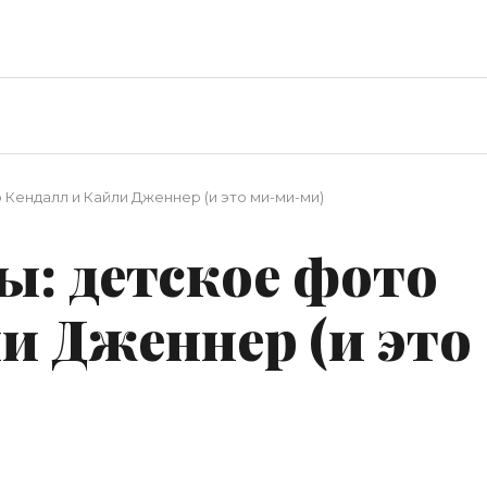
о Кендалл и Кайли Дженнер (и это ми-ми-ми)
ты: детское фото
и Дженнер (и это