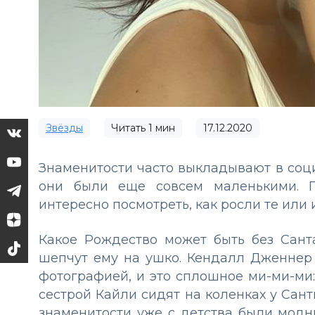
Звёзды
Читать
1
мин
17.12.2020
Знаменитости часто выкладывают в соци
они были еще совсем маленькими. П
интересно посмотреть, как росли те или 
Какое Рождество может быть без Сант
шепчут ему на ушко. Кендалл Дженнер п
фотографией, и это сплошное ми-ми-ми
сестрой Кайли сидят на коленках у Сан
знаменитости уже с детства были модн