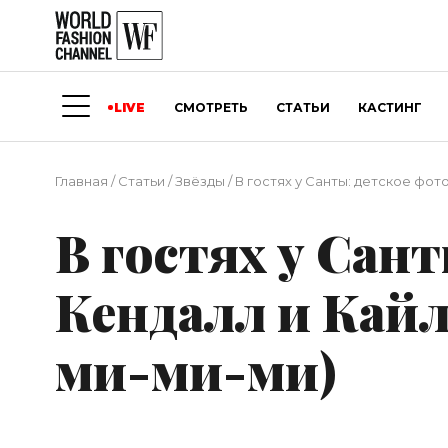
LIVE
СМОТРЕТЬ
СТАТЬИ
КАСТИНГ
Главная
/
Статьи
/
Звёзды
/
В гостях у Санты: детское фот
В гостях у Сан
Кендалл и Кайл
ми-ми-ми)