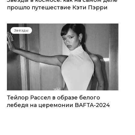
Звезды в космосе: как на самом деле
прошло путешествие Кэти Пэрри
Звёзды
Тейлор Рассел в образе белого
лебедя на церемонии BAFTA-2024