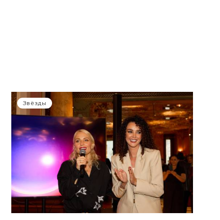
Звёзды