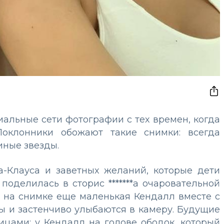
альные сети фотографии с тех времен, когда
оклонники обожают такие снимки: всегда
иные звезды.
а-Клауса и заветных желаний, которые дети
оделилась в сторис *******а очаровательной
: на снимке еще маленькая Кендалл вместе с
ты и застенчиво улыбаются в камеру. Будущие
ицами: у Кендалл на голове ободок, который