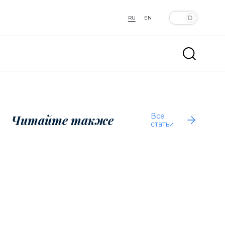
RU
EN
Все
Читайте также
статьи