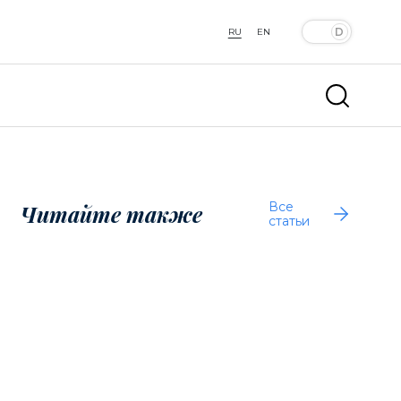
RU
EN
Все
Читайте также
статьи