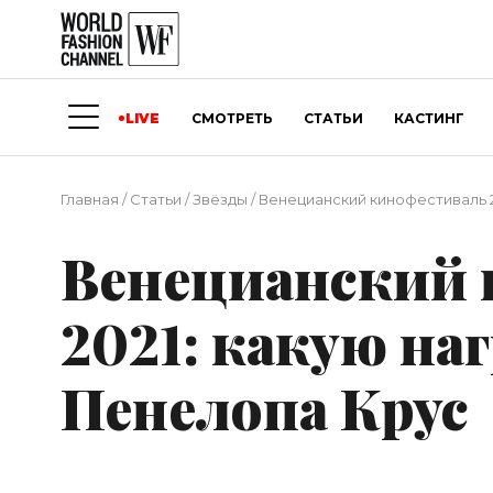
LIVE
СМОТРЕТЬ
СТАТЬИ
КАСТИНГ
Главная
/
Статьи
/
Звёзды
/
Венецианский кинофестиваль 2
Венецианский 
2021: какую на
Пенелопа Крус