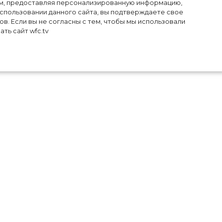
лям, предоставляя персонализированную информацию,
использовании данного сайта, вы подтверждаете свое
в. Если вы не согласны с тем, чтобы мы использовали
ть сайт wfc.tv
шка
она
си