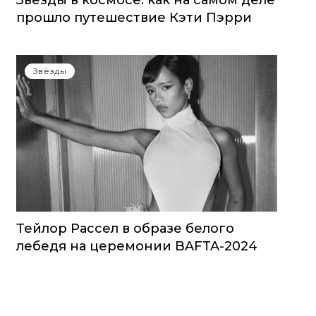
Звезды в космосе: как на самом деле
прошло путешествие Кэти Пэрри
Звёзды
Тейлор Рассел в образе белого
лебедя на церемонии BAFTA-2024