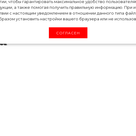
месяца: Кирстен
огии, чтобы гарантировать максимальное удобство пользовате
укции, а также помогая получить правильную информацию. При 
твии с настоящим уведомлением в отношении данного типа файло
ла о рождении
разом установить настройки вашего браузера или не использова
а
СОГЛАСЕН
стен Данст стала мамой во второй раз. Деву
ко, в редком интервью с «New York Times» 
ад родила ребенка от возлюбленного Джес