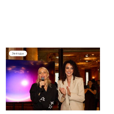
Звёзды