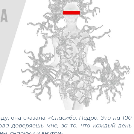
у, она сказала: «
Спасибо, Педро. Это на 100
нова доверяешь мне, за то, что каждый день
ны, снаружи и внутри
».