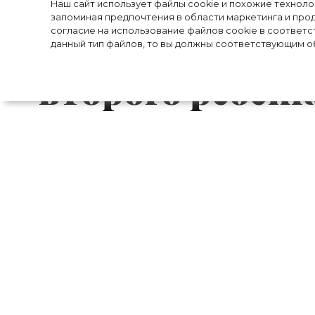
Спустя четыре 
Наш сайт использует файлы cookie и похожие технол
запоминая предпочтения в области маркетинга и прод
согласие на использование файлов cookie в соответс
Данст рассказа
данный тип файлов, то вы должны соответствующим об
второго ребёнк
Это официально! 39-летняя актриса Кир
долго скрывала своё положение, одна
подтвердила, что четыре месяца наз
Племонса.