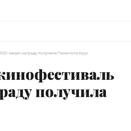
021: какую награду получила Пенелопа Крус
кинофестиваль
граду получила