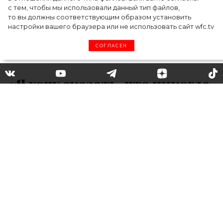
с тем, чтобы мы использовали данный тип файлов,
то вы должны соответствующим образом установить
настройки вашего браузера или не использовать сайт wfc.tv
СОГЛАСЕН
«Я хочу сказать, что никогда
не считала себя такой
сексуальной!»: Шэрон Стоун
пошутила про свою личную
жизнь
Все смотрели фильм «Основной инстинкт»?
А вы помните тот фееричный момент, когда
Шерон, сидя на стуле, грациозно закинула