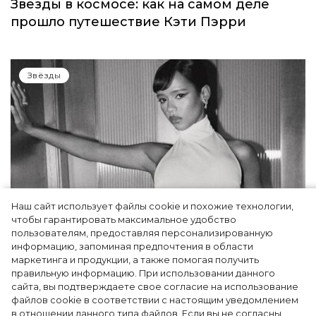
Звезды в космосе: как на самом деле
прошло путешествие Кэти Пэрри
Звёзды
Наш сайт использует файлы cookie и похожие технологии,
чтобы гарантировать максимальное удобство
пользователям, предоставляя персонализированную
информацию, запоминая предпочтения в области
Тейлор Рассел в образе белого лебедя на
маркетинга и продукции, а также помогая получить
церемонии BAFTA-2024
правильную информацию. При использовании данного
сайта, вы подтверждаете свое согласие на использование
файлов cookie в соответствии с настоящим уведомлением
в отношении данного типа файлов. Если вы не согласны