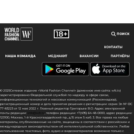
ПОИСК
КОНТАКТЫ
Наш сайт использует файлы cookie и похожие технологии,
НАША КОМАНДА
МЕДИАКИТ
ВАКАНСИИ
ПАРТНЁРЫ
чтобы гарантировать максимальное удобство
пользователям, предоставляя персонализированную
информацию, запоминая предпочтения в области
маркетинга и продукции, а также помогая получить
правильную информацию. При использовании данного
сайта, вы подтверждаете свое согласие на использование
© 2025Сетевое издание «World Fashion Channel» (доменное имя сайта: wfc.tv)
файлов cookie в соответствии с настоящим уведомлением
зарегистрировано Федеральной службой по надзору в сфере связи,
информационных технологий и массовых коммуникаций (Роскомнадзор),
в отношении данного типа файлов. Если вы не согласны
регистрационный номер и дата принятия решения о регистрации: серия Эл № ФС
с тем, чтобы мы использовали данный тип файлов,
77-83223 от 12 мая 2022 г. Главный редактор Григорьев В.О. Адрес электронной
то вы должны соответствующим образом установить
почты редакции:
info@wfc.tv
, телефон редакции: +7(495) 64-48-0000, адрес редакции:
настройки вашего браузера или не использовать сайт wfc.tv
123100, Москва, 1-й Красногвардейский пр., д.15 этаж 5 каб. 3. Все права на любые
материалы, опубликованные на сайте, защищены в соответствии с российским и
международным законодательством об интеллектуальной собственности. Любое
СОГЛАСЕН
использование текстовых, фото, аудио и видеоматериалов возможно только с