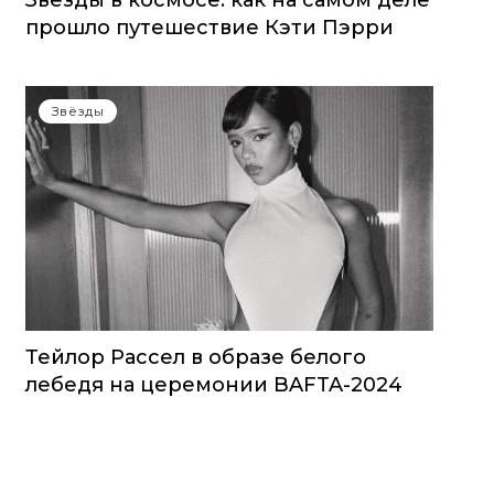
Звезды в космосе: как на самом деле
прошло путешествие Кэти Пэрри
Звёзды
Тейлор Рассел в образе белого
лебедя на церемонии BAFTA-2024