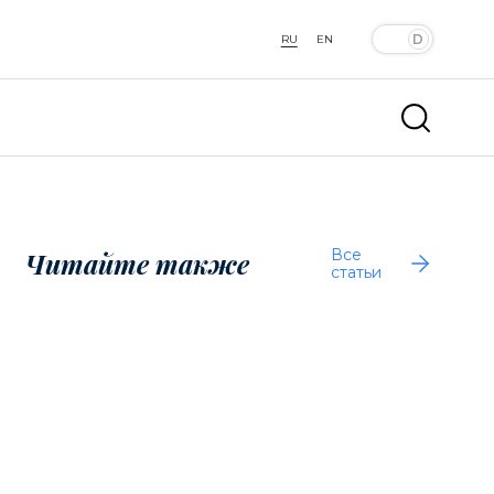
RU
EN
Все
Читайте также
статьи