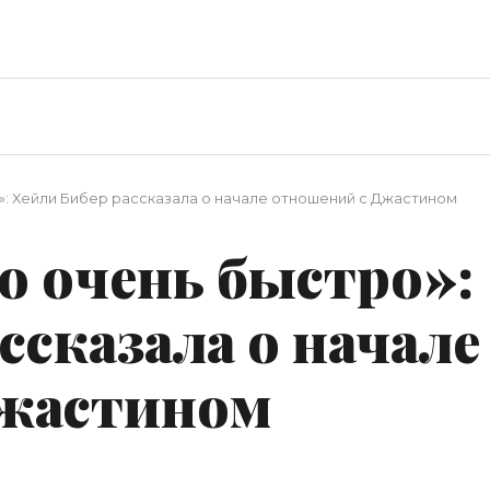
: Хейли Бибер рассказала о начале отношений с Джастином
о очень быстро»:
ссказала о начале
Джастином