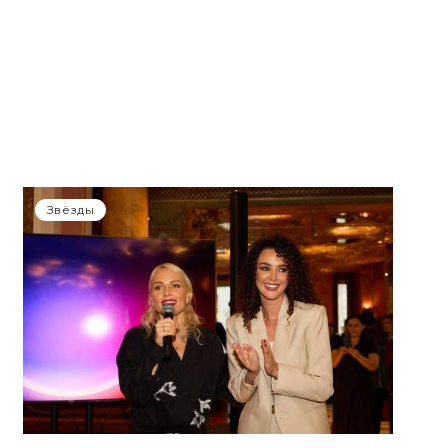
Звёзды