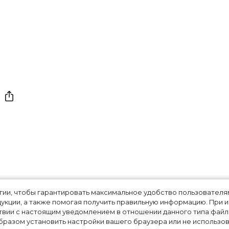
ния Собчак и
огии, чтобы гарантировать максимальное удобство пользовате
укции, а также помогая получить правильную информацию. При 
твии с настоящим уведомлением в отношении данного типа файло
 названы блогеры,
разом установить настройки вашего браузера или не использова