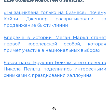
Еще больше новостей о звездах:
«Ты зациклена только на бизнесе»: почему
Кайли Дженнер раскритиковали за
продвижение бьюти-линии
Впервые в истории: Меган Маркл станет
первой королевской особой, которая
примет участие в национальных выборах
Какая пара: Бруклин Бекхэм и его невеста
Никола Пельтц поделились интересными
снимками с празднования Хэллоуина