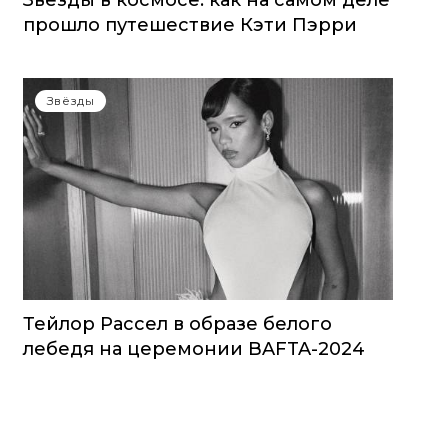
Звезды в космосе: как на самом деле
прошло путешествие Кэти Пэрри
Звёзды
Тейлор Рассел в образе белого
лебедя на церемонии BAFTA-2024