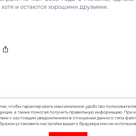
, хотя и остаются хорошими друзьями.
ого-то, если ты
огии, чтобы гарантировать максимальное удобство пользовате
укции, а также помогая получить правильную информацию. При 
твии с настоящим уведомлением в отношении данного типа файло
 хочешь любить
разом установить настройки вашего браузера или не использова