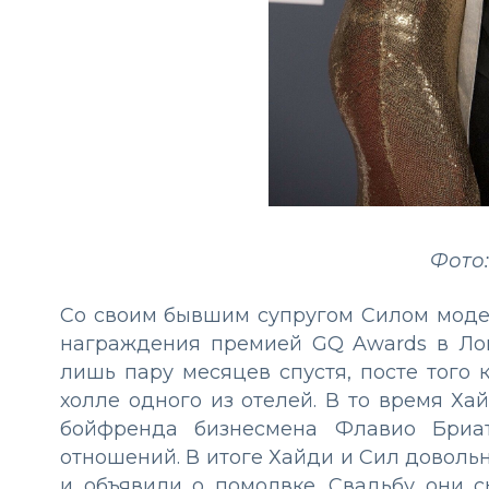
Фото:
Со своим бывшим супругом Силом моде
награждения премией GQ Awards в Ло
лишь пару месяцев спустя, посте того 
холле одного из отелей. В то время Х
бойфренда бизнесмена Флавио Бриат
отношений. В итоге Хайди и Сил довольно
и объявили о помолвке. Свадьбу они с