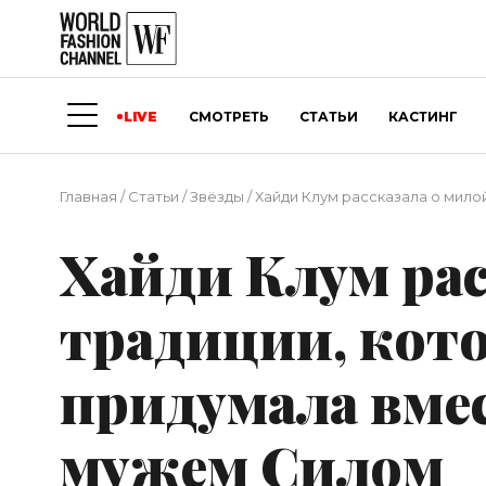
LIVE
СМОТРЕТЬ
СТАТЬИ
КАСТИНГ
Главная
/
Статьи
/
Звёзды
/
Хайди Клум рассказала о мило
Хайди Клум рас
традиции, кот
придумала вме
мужем Силом