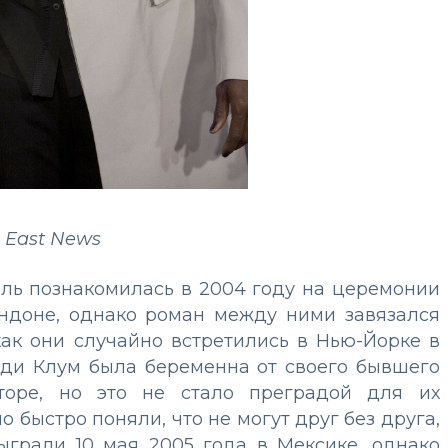
 East News
ль познакомилась в 2004 году на церемонии
ндоне, однако роман между ними завязался
как они случайно встретились в Нью-Йорке в
айди Клум была беременна от своего бывшего
оре, но это не стало преградой для их
 быстро поняли, что не могут друг без друга,
ыграли 10 мая 2005 года в Мексике, однако