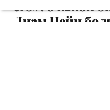
его»: о какой 
Лиам Пейн бол
Похоже, певец Лиам Пейн больше не мож
*******, чтобы публично заявить, как 
Генри.