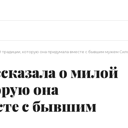
й традиции, которую она придумала вместе с бывшим мужем Сил
сказала о милой
орую она
сте с бывшим