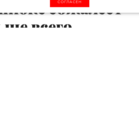
ошибке сожалеет
СОГЛАСЕН
ьше всего
ет терпеть. В это воскресенье он отправилс
сильно он любит свою бывшую возлюбленную М