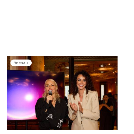
Звёзды