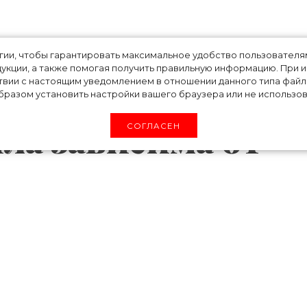
ы проснуться»:
огии, чтобы гарантировать максимальное удобство пользовате
укции, а также помогая получить правильную информацию. При 
твии с настоящим уведомлением в отношении данного типа файло
спомнила нелегко
разом установить настройки вашего браузера или не использова
ыла зависима от
СОГЛАСЕН
дался одним из самых сложных периодов в
ередозировки девушка решила вспомнить шат
ь с жизнью. Деми поразмышляла о том, с чем 
дшествовавший ее госпитализации, и как бли