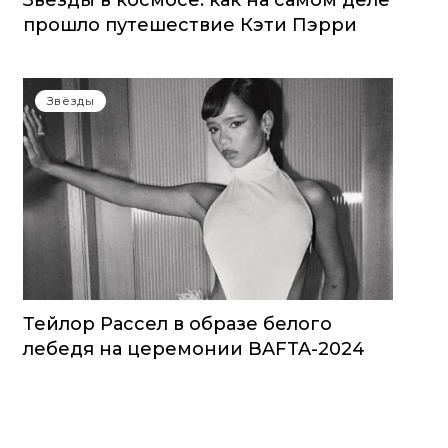
Звезды в космосе: как на самом деле
прошло путешествие Кэти Пэрри
Звёзды
Тейлор Рассел в образе белого
лебедя на церемонии BAFTA-2024