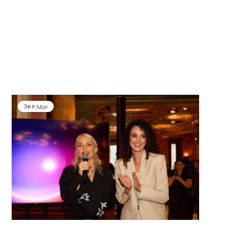
Звёзды