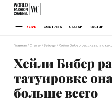
LIVE
СМОТРЕТЬ
СТАТЬИ
КАСТИНГ
Главная
/
Статьи
/
Звёзды
/
Хейли Бибер рассказала о как
Хейли Бибер ра
татуировке она
больше всего