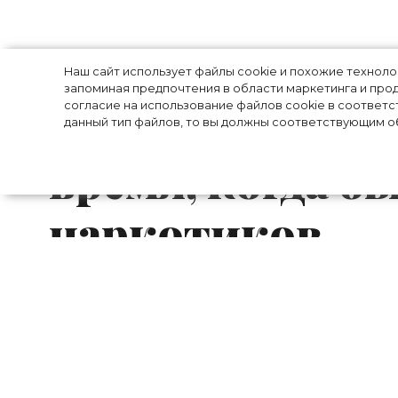
«Умереть, чтоб
Наш сайт использует файлы cookie и похожие технол
запоминая предпочтения в области маркетинга и прод
согласие на использование файлов cookie в соответс
Деми Ловато в
данный тип файлов, то вы должны соответствующим об
время, когда б
наркотиков
2018 год для певицы Деми Ловато вы
жизни. Почти через три года после п
момент, когда она чуть не распрощалас
имела дело за кулисами в период, пре