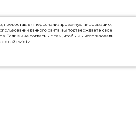
лям, предоставляя персонализированную информацию,
использовании данного сайта, вы подтверждаете свое
в. Если вы не согласны с тем, чтобы мы использовали
е
ть сайт wfc.tv
 ее
кий
она
зко