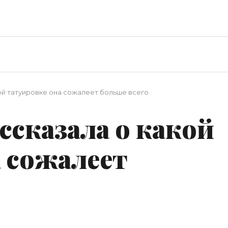
ой татуировке она сожалеет больше всего
ссказала о какой
 сожалеет