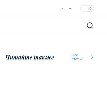
RU
EN
Все
Читайте также
статьи